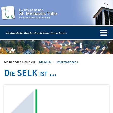
Ev. luth. Gemeinde
St. Michaelis Talle
Lutherische Kirche im Kalletal
»Verlässliche Kirche durch klare Botschaft!«
Sie befinden sich hier:
Die SELK
Informationen
Die SELK ist ...