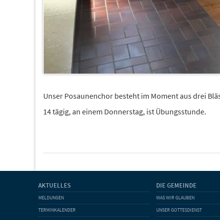
Unser Posaunenchor besteht im Moment aus drei Bläs
14 tägig, an einem Donnerstag, ist Übungsstunde.
AKTUELLES
DIE GEMEINDE
MELDUNGEN
WAS WIR GLAUBEN
TERMINKALENDER
UNSER GOTTESDIENST