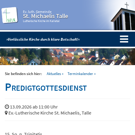
Ev. luth. Gemeinde
St. Michaelis Talle
Lutherische Kirche im Kalletal
»Verlässliche Kirche durch klare Botschaft!«
Sie befinden sich hier:
Aktuelles
Terminkalender
Predigtgottesdienst
13.09.2026 ab 11:00 Uhr
Ev.-Lutherische Kirche St. Michaelis, Talle
15. So. n. Trinitatis