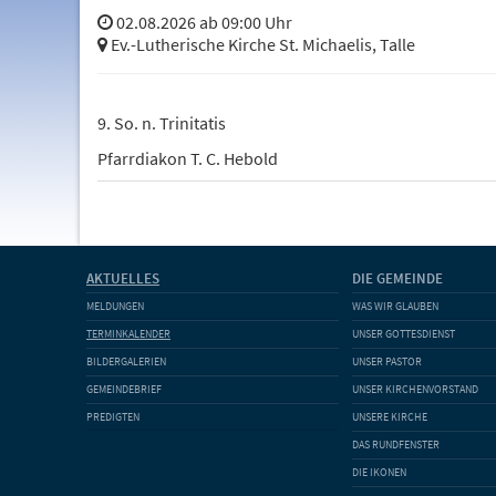
02.08.2026 ab 09:00 Uhr
Ev.-Lutherische Kirche St. Michaelis, Talle
9. So. n. Trinitatis
Pfarrdiakon T. C. Hebold
AKTUELLES
DIE GEMEINDE
MELDUNGEN
WAS WIR GLAUBEN
TERMINKALENDER
UNSER GOTTESDIENST
BILDERGALERIEN
UNSER PASTOR
GEMEINDEBRIEF
UNSER KIRCHENVORSTAND
PREDIGTEN
UNSERE KIRCHE
DAS RUNDFENSTER
DIE IKONEN