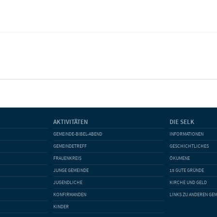
AKTIVITÄTEN
DIE SELK
GEMEINDE-BIBEL-ABEND
INFORMATIONEN
GEMEINDETREFF
GESCHICHTLICHES
FRAUENKREIS
ÖKUMENE
JUNGE GEMEINDE
15 GUTE GRÜNDE
JUGENDLICHE
KIRCHE UND GELD
KONFIRMANDEN
LINKS ZU ANDEREN GE
KINDER