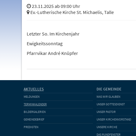
23.11.2025 ab 09:00 Uhr
Ev.-Lutherische Kirche St. Michaelis, Talle
Letzter So. Im Kirchenjahr
Ewigkeitssonntag
Pfarrvikar André Knüpfer
AKTUELLES
DIE GEMEINDE
MELDUNGEN
WAS WIR GLAUBEN
TERMINKALENDER
UNSER GOTTESDIENST
BILDERGALERIEN
UNSER PASTOR
GEMEINDEBRIEF
UNSER KIRCHENVORSTAND
PREDIGTEN
UNSERE KIRCHE
DAS RUNDFENSTER