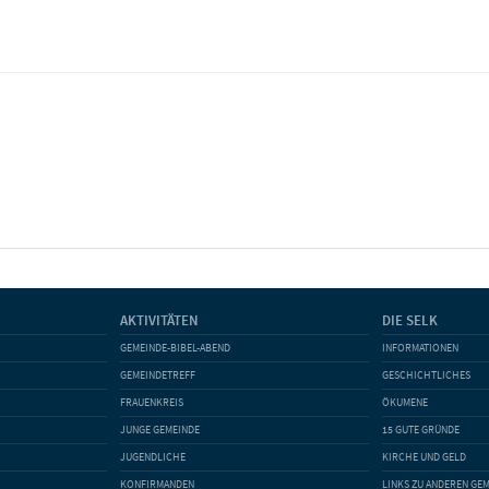
AKTIVITÄTEN
DIE SELK
GEMEINDE-BIBEL-ABEND
INFORMATIONEN
GEMEINDETREFF
GESCHICHTLICHES
FRAUENKREIS
ÖKUMENE
JUNGE GEMEINDE
15 GUTE GRÜNDE
JUGENDLICHE
KIRCHE UND GELD
KONFIRMANDEN
LINKS ZU ANDEREN GE