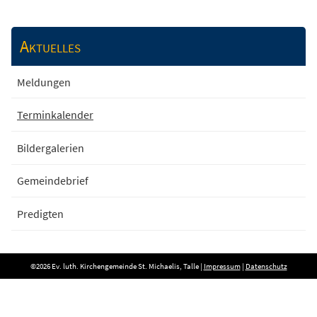
Aktuelles
Meldungen
Terminkalender
Bildergalerien
Gemeindebrief
Predigten
©2026 Ev. luth. Kirchengemeinde St. Michaelis, Talle |
Impressum
|
Datenschutz