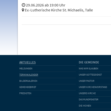
29.06.2026 ab 19:00 Uhr
Ev.-Lutherische Kirche St. Michaelis, Talle
AKTUELLES
DIE GEMEINDE
MELDUNGEN
WAS WIR GLAUBEN
TERMINKALENDER
UNSER GOTTESDIENST
BILDERGALERIEN
UNSER PASTOR
GEMEINDEBRIEF
UNSER KIRCHENVORSTAND
PREDIGTEN
UNSERE KIRCHE
DAS RUNDFENSTER
DIE IKONEN