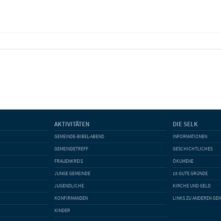
AKTIVITÄTEN
DIE SELK
GEMEINDE-BIBEL-ABEND
INFORMATIONEN
GEMEINDETREFF
GESCHICHTLICHES
FRAUENKREIS
ÖKUMENE
JUNGE GEMEINDE
15 GUTE GRÜNDE
JUGENDLICHE
KIRCHE UND GELD
KONFIRMANDEN
LINKS ZU ANDEREN GE
KINDER