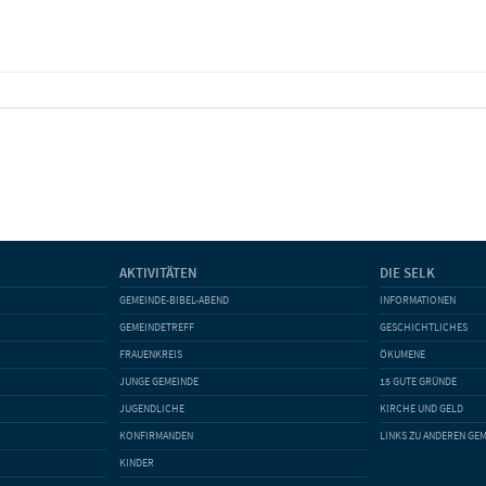
AKTIVITÄTEN
DIE SELK
GEMEINDE-BIBEL-ABEND
INFORMATIONEN
GEMEINDETREFF
GESCHICHTLICHES
FRAUENKREIS
ÖKUMENE
JUNGE GEMEINDE
15 GUTE GRÜNDE
JUGENDLICHE
KIRCHE UND GELD
KONFIRMANDEN
LINKS ZU ANDEREN GE
KINDER