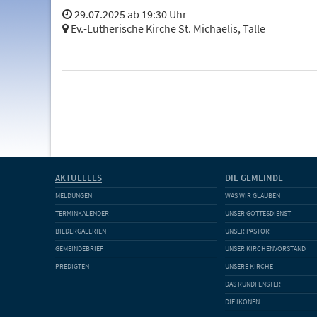
29.07.2025 ab 19:30 Uhr
Ev.-Lutherische Kirche St. Michaelis, Talle
AKTUELLES
DIE GEMEINDE
MELDUNGEN
WAS WIR GLAUBEN
TERMINKALENDER
UNSER GOTTESDIENST
BILDERGALERIEN
UNSER PASTOR
GEMEINDEBRIEF
UNSER KIRCHENVORSTAND
PREDIGTEN
UNSERE KIRCHE
DAS RUNDFENSTER
DIE IKONEN