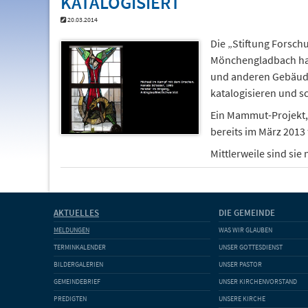
20.03.2014
Die „Stiftung Forschu
Mönchengladbach hat 
und anderen Gebäude
katalogisieren und s
Ein Mammut-Projekt,
bereits im März 2013
Mittlerweile sind sie
AKTUELLES
DIE GEMEINDE
MELDUNGEN
WAS WIR GLAUBEN
TERMINKALENDER
UNSER GOTTESDIENST
BILDERGALERIEN
UNSER PASTOR
GEMEINDEBRIEF
UNSER KIRCHENVORSTAND
PREDIGTEN
UNSERE KIRCHE