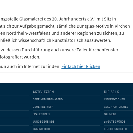
ngsstelle Glasmalerei des 20. Jahrhunderts e.V.“ mit Sitz in
sich zur Aufgabe gemacht, sämtliche Buntglas-Motive in Kirchen
n Nordrhein-Westfalens und anderer Regionen zu sichten, zu
chließlich wissenschaftlich kunsthistorisch auszuwerten.
 zu dessen Durchführung auch unsere Taller Kirchenfenster
 fotografiert wurden.
 nun auch im Internet zu finden.
Einfach hier klicken
AKTIVITÄTEN
DIE SELK
GEMEINDE-BIBEL-ABEND
INFORMATIONEN
GEMEINDETREFF
GESCHICHTLICHES
FRAUENKREIS
ÖKUMENE
JUNGE GEMEINDE
15 GUTE GRÜNDE
JUGENDLICHE
KIRCHE UND GELD