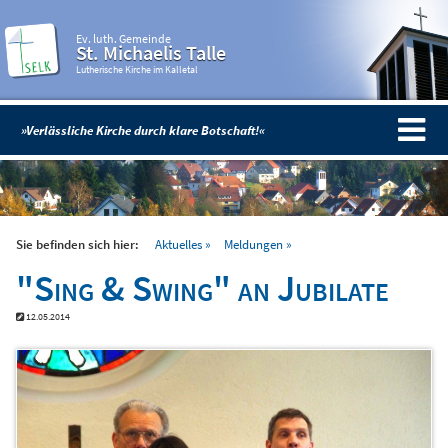
Ev. luth. Gemeinde
St. Michaelis Talle
Lutherische Kirche im Kalletal
»Verlässliche Kirche durch klare Botschaft!«
Sie befinden sich hier:
Aktuelles
Meldungen
"Sing & Swing" an Jubilate
12.05.2014