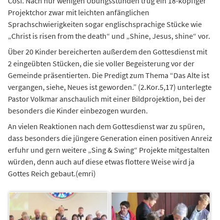
Cosi. Nach nur wenigen Übungsstunden trug ein 18-köpfiger
Projektchor zwar mit leichten anfänglichen
Sprachschwierigkeiten sogar englischsprachige Stücke wie
„Christ is risen from the death“ und „Shine, Jesus, shine“ vor.
Über 20 Kinder bereicherten außerdem den Gottesdienst mit
2 eingeübten Stücken, die sie voller Begeisterung vor der
Gemeinde präsentierten. Die Predigt zum Thema “Das Alte ist
vergangen, siehe, Neues ist geworden.” (2.Kor.5,17) unterlegte
Pastor Volkmar anschaulich mit einer Bildprojektion, bei der
besonders die Kinder einbezogen wurden.
An vielen Reaktionen nach dem Gottesdienst war zu spüren,
dass besonders die jüngere Generation einen positiven Anreiz
erfuhr und gern weitere „Sing & Swing“ Projekte mitgestalten
würden, denn auch auf diese etwas flottere Weise wird ja
Gottes Reich gebaut.(emri)