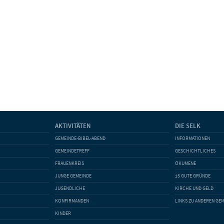
AKTIVITÄTEN
DIE SELK
GEMEINDE-BIBEL-ABEND
INFORMATIONEN
GEMEINDETREFF
GESCHICHTLICHES
FRAUENKREIS
ÖKUMENE
JUNGE GEMEINDE
15 GUTE GRÜNDE
JUGENDLICHE
KIRCHE UND GELD
KONFIRMANDEN
LINKS ZU ANDEREN GE
KINDER