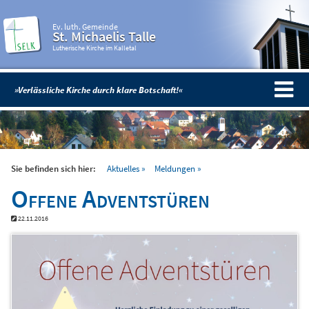
Ev. luth. Gemeinde
St. Michaelis Talle
Lutherische Kirche im Kalletal
»Verlässliche Kirche durch klare Botschaft!«
Sie befinden sich hier:
Aktuelles
Meldungen
Offene Adventstüren
22.11.2016