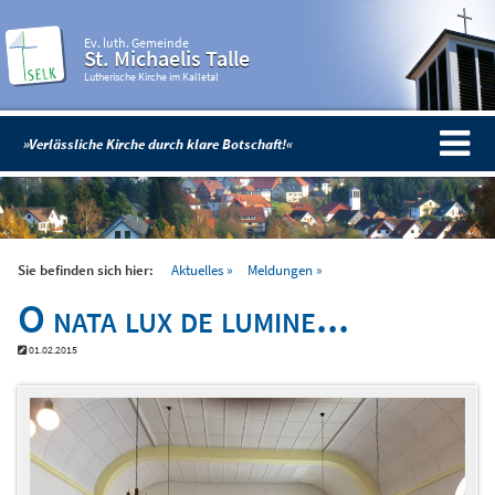
Ev. luth. Gemeinde
St. Michaelis Talle
Lutherische Kirche im Kalletal
»Verlässliche Kirche durch klare Botschaft!«
Sie befinden sich hier:
Aktuelles
Meldungen
O nata lux de lumine...
01.02.2015