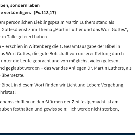
rben, sondern leben
 verkündigen.“ (Ps.118,17)
dem persönlichen Lieblingspsalm Martin Luthers stand als
 Gottesdienst zum Thema „Martin Luther und das Wort Gottes“,
 in Talle gefeiert haben.
n – erschien in Wittenberg die 1. Gesamtausgabe der Bibel in
as Wort Gottes, die gute Botschaft von unserer Rettung durch
e unter die Leute gebracht und von möglichst vielen gelesen,
nd geglaubt werden – das war das Anliegen Dr. Martin Luthers, als
e übersetzte.
 Bibel. In diesem Wort finden wir Licht und Leben: Vergebung,
hristus!
Lebensschifflein in den Stürmen der Zeit festgemacht ist am
lauben festhalten und gewiss sein: „Ich werde nicht sterben,