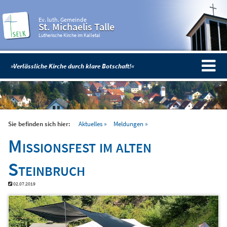
Ev. luth. Gemeinde
St. Michaelis Talle
Lutherische Kirche im Kalletal
»Verlässliche Kirche durch klare Botschaft!«
Sie befinden sich hier:
Aktuelles
Meldungen
Missionsfest im alten
Steinbruch
02.07.2019