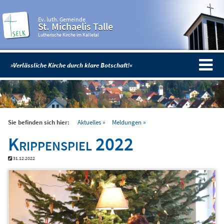
Ev. luth. Gemeinde
St. Michaelis Talle
Lutherische Kirche im Kalletal
»Verlässliche Kirche durch klare Botschaft!«
Sie befinden sich hier:
Aktuelles
Meldungen
Krippenspiel 2022
31.12.2022