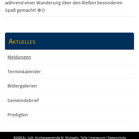
während einer Wanderung über den Rießen besonderen
Spaß gemacht! ❄️⛄
Aktuelles
Meldungen
Terminkalender
Bildergalerien
Gemeindebrief
Predigten
©2026 Ev. luth. Kirchengemeinde St. Michaelis, Talle |
Impressum
|
Datenschutz