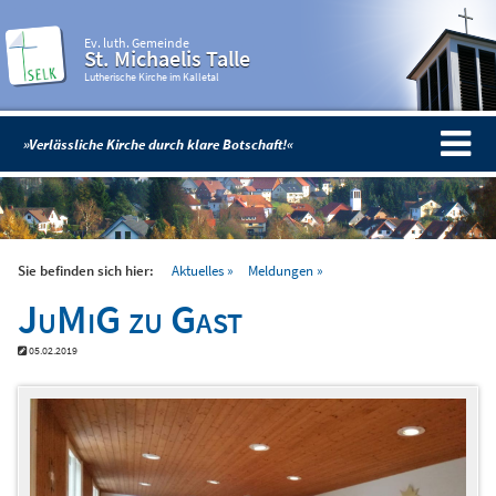
Ev. luth. Gemeinde
St. Michaelis Talle
Lutherische Kirche im Kalletal
»Verlässliche Kirche durch klare Botschaft!«
Sie befinden sich hier:
Aktuelles
Meldungen
JuMiG zu Gast
05.02.2019