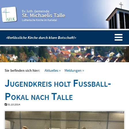
Ev. luth. Gemeinde
St. Michaelis Talle
Lutherische Kirche im Kalletal
»Verlässliche Kirche durch klare Botschaft!«
Sie befinden sich hier:
Aktuelles
Meldungen
Jugendkreis holt Fußball-
Pokal nach Talle
31.10.2014