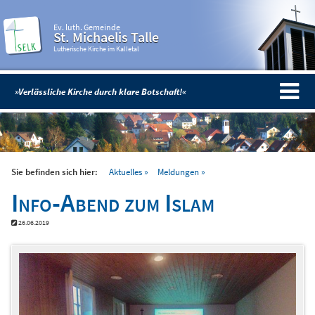
Ev. luth. Gemeinde
St. Michaelis Talle
Lutherische Kirche im Kalletal
»Verlässliche Kirche durch klare Botschaft!«
Sie befinden sich hier:
Aktuelles
Meldungen
Info-Abend zum Islam
26.06.2019