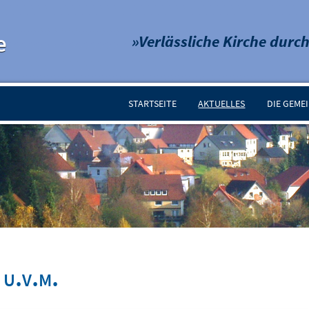
e
»Verlässliche Kirche durch
STARTSEITE
AKTUELLES
DIE GEME
 u.v.m.