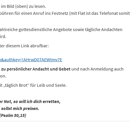
 im Bild (oben) zu lesen.
ühren für einen Anruf ins Festnetz (mit Flat ist das Telefonat somit
hlreiche gottesdienstliche Angebote sowie tägliche Andachten
ird.
ter diesem Link abrufbar:
ocx&authkey=!AHrwD07AEWtmv7E
t zu persönlicher Andacht und Gebet
und nach Anmeldung auch
on.
t „täglich Brot“ für Leib und Seele.
r Not, so will ich dich erretten,
sollst mich preisen.
(Psalm 50,15)