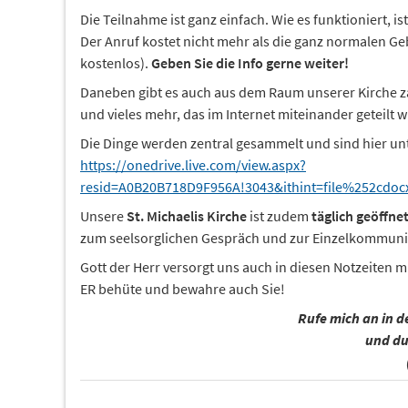
Die Teilnahme ist ganz einfach. Wie es funktioniert, ist
Der Anruf kostet nicht mehr als die ganz normalen Geb
kostenlos).
Geben Sie die Info gerne weiter!
Daneben gibt es auch aus dem Raum unserer Kirche za
und vieles mehr, das im Internet miteinander geteilt w
Die Dinge werden zentral gesammelt und sind hier un
https://onedrive.live.com/view.aspx?
resid=A0B20B718D9F956A!3043&ithint=file%252cd
Unsere
St. Michaelis Kirche
ist zudem
täglich geöffne
zum seelsorglichen Gespräch und zur Einzelkommuni
Gott der Herr versorgt uns auch in diesen Notzeiten mi
ER behüte und bewahre auch Sie!
Rufe mich an in de
und du 