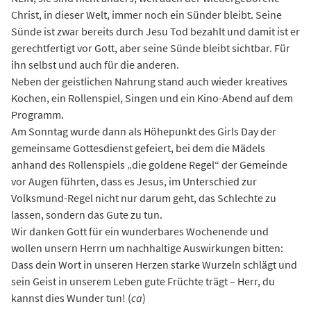
Christ, in dieser Welt, immer noch ein Sünder bleibt. Seine
Sünde ist zwar bereits durch Jesu Tod bezahlt und damit ist er
gerechtfertigt vor Gott, aber seine Sünde bleibt sichtbar. Für
ihn selbst und auch für die anderen.
Neben der geistlichen Nahrung stand auch wieder kreatives
Kochen, ein Rollenspiel, Singen und ein Kino-Abend auf dem
Programm.
Am Sonntag wurde dann als Höhepunkt des Girls Day der
gemeinsame Gottesdienst gefeiert, bei dem die Mädels
anhand des Rollenspiels „die goldene Regel“ der Gemeinde
vor Augen führten, dass es Jesus, im Unterschied zur
Volksmund-Regel nicht nur darum geht, das Schlechte zu
lassen, sondern das Gute zu tun.
Wir danken Gott für ein wunderbares Wochenende und
wollen unsern Herrn um nachhaltige Auswirkungen bitten:
Dass dein Wort in unseren Herzen starke Wurzeln schlägt und
sein Geist in unserem Leben gute Früchte trägt – Herr, du
kannst dies Wunder tun! (
ca
)