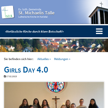
Ev. luth. Gemeinde
St. Michaelis Talle
Lutherische Kirche im Kalletal
»Verlässliche Kirche durch klare Botschaft!«
Sie befinden sich hier:
Aktuelles
Meldungen
Girls Day 4.0
17.02.2023