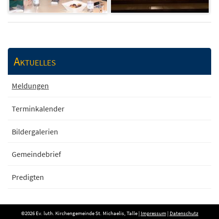
Aktuelles
Meldungen
Terminkalender
Bildergalerien
Gemeindebrief
Predigten
©2026 Ev. luth. Kirchengemeinde St. Michaelis, Talle |
Impressum
|
Datenschutz