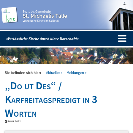
Ev. luth. Gemeinde
St. Michaelis Talle
Lutherische Kirche im Kalletal
»Verlässliche Kirche durch klare Botschaft!«
Sie befinden sich hier:
Aktuelles
Meldungen
„Do ut Des“ /
Karfreitagspredigt in 3
Worten
16.04.2022