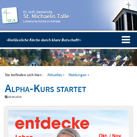
Ev. luth. Gemeinde
St. Michaelis Talle
Lutherische Kirche im Kalletal
»Verlässliche Kirche durch klare Botschaft!«
Sie befinden sich hier:
Aktuelles
Meldungen
Alpha-Kurs startet
26.09.2019