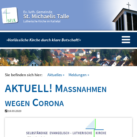
Ev. luth. Gemeinde
St. Michaelis Talle
Lutherische Kirche im Kalletal
»Verlässliche Kirche durch klare Botschaft!«
Sie befinden sich hier:
Aktuelles
Meldungen
AKTUELL! Maßnahmen
wegen Corona
16.03.2020