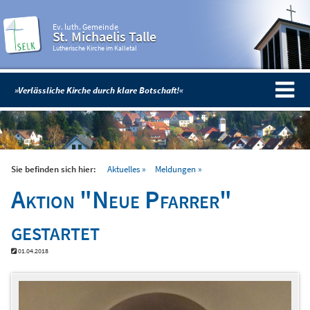
Ev. luth. Gemeinde
St. Michaelis Talle
Lutherische Kirche im Kalletal
»Verlässliche Kirche durch klare Botschaft!«
Sie befinden sich hier:
Aktuelles
Meldungen
Aktion "Neue Pfarrer"
gestartet
01.04.2018