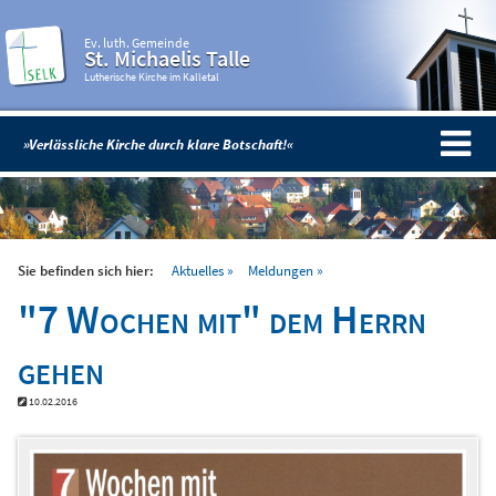
Ev. luth. Gemeinde
St. Michaelis Talle
Lutherische Kirche im Kalletal
»Verlässliche Kirche durch klare Botschaft!«
Sie befinden sich hier:
Aktuelles
Meldungen
"7 Wochen mit" dem Herrn
gehen
10.02.2016