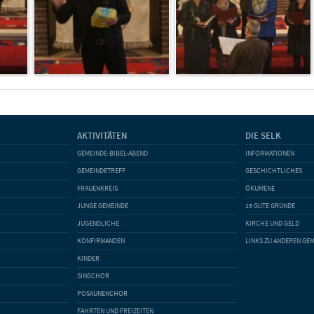
AKTIVITÄTEN
DIE SELK
GEMEINDE-BIBEL-ABEND
INFORMATIONEN
GEMEINDETREFF
GESCHICHTLICHES
FRAUENKREIS
ÖKUMENE
JUNGE GEMEINDE
15 GUTE GRÜNDE
JUGENDLICHE
KIRCHE UND GELD
KONFIRMANDEN
LINKS ZU ANDEREN GE
KINDER
SINGCHOR
POSAUNENCHOR
FAHRTEN UND FREIZEITEN