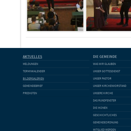
AKTUELLES
DIE GEMEINDE
MELDUNGEN
WAS WIR GLAUBEN
TERMINKALENDER
UNSER GOTTESDIENST
BILDERGALERIEN
UNSER PASTOR
GEMEINDEBRIEF
UNSER KIRCHENVORSTAND
PREDIGTEN
UNSERE KIRCHE
DAS RUNDFENSTER
DIE IKONEN
GESCHICHTLICHES
GEMEINDEORDNUNG
MITGLIED WERDEN