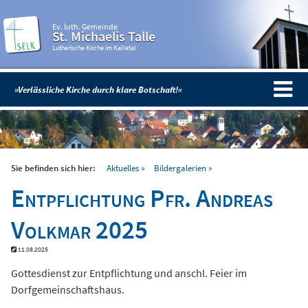
Ev. luth. Gemeinde
St. Michaelis Talle
Lutherische Kirche im Kalletal
»Verlässliche Kirche durch klare Botschaft!«
Sie befinden sich hier:
Aktuelles
Bildergalerien
Entpflichtung Pfr. Andreas
Volkmar 2025
11.08.2025
Gottesdienst zur Entpflichtung und anschl. Feier im
Dorfgemeinschaftshaus.